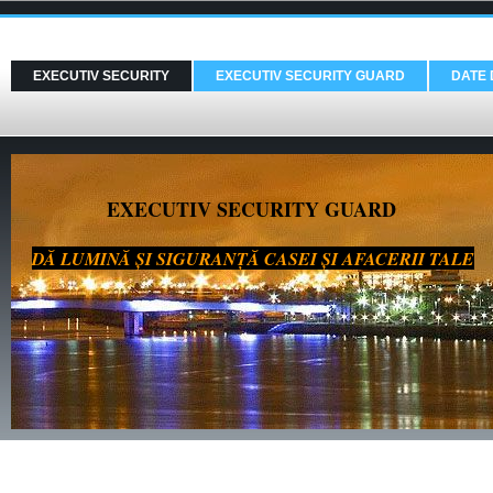
EXECUTIV SECURITY
EXECUTIV SECURITY GUARD
DATE 
EXECUTIV SECURITY GUARD
DĂ LUMINĂ ȘI SIGURANȚĂ CASEI ȘI AFACERII TALE